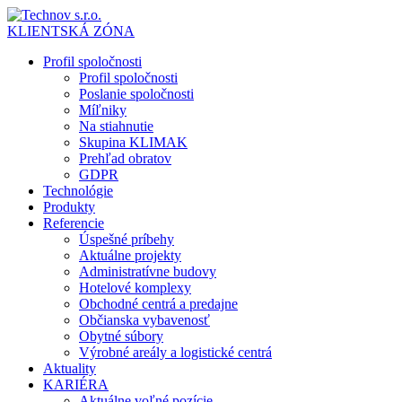
KLIENTSKÁ ZÓNA
Profil spoločnosti
Profil spoločnosti
Poslanie spoločnosti
Míľniky
Na stiahnutie
Skupina KLIMAK
Prehľad obratov
GDPR
Technológie
Produkty
Referencie
Úspešné príbehy
Aktuálne projekty
Administratívne budovy
Hotelové komplexy
Obchodné centrá a predajne
Občianska vybavenosť
Obytné súbory
Výrobné areály a logistické centrá
Aktuality
KARIÉRA
Aktuálne voľné pozície