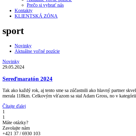
Prečo si vybrať nás
Kontakty
KLIENTSKÁ ZÓNA
sport
Novinky
Aktuálne voľné pozície
Novinky
29.05.2024
Sereďmaratón 2024
Tak ako každý rok, aj tento sme sa zúčastnili ako hlavný partner skve
merala 118km. Celkovým víťazom sa stal Adam Gross, no v kategóri
Čítajte ďalej
1
1
Máte otázky?
Zavolajte nám
+421 37 / 6930 103