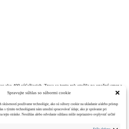
ac ako 400 súťažiacich. Trasa sa tento rok otočila na opačný smer a
Spravujte súhlas so súbormi cookie
h skúseností používame technológie, ako sú súbory cookie na ukladanie a/alebo prístup
las s týmito technológiami nám umožní spracovávať údaje, ako je správanie pri
na tejto stránke. Nesúhlas alebo odvolanie súhlasu môže nepriaznivo ovplyvniť určité
Stále aktívne