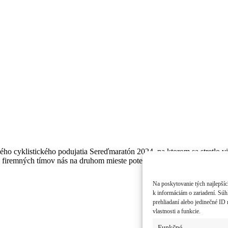
lého cyklistického podujatia Sereďmaratón 2024, na ktorom sa stretlo vi
i firemných tímov nás na druhom mieste potešil náš tím TECHNOV.
Na poskytovanie tých najlepšíc
k informáciám o zariadení. Súh
prehliadaní alebo jedinečné ID 
vlastnosti a funkcie.
Funkčné