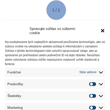
1
1
Spravujte súhlas so súbormi
cookie
Na poskytovanie tých najlepších skúseností používame technológie, ako sú
MÁTE OTÁZKY?
súbory cookie na ukladanie a/alebo prístup k informáciám o zariadení.
Súhlas s týmito technológiami nám umožní spracovávať údaje, ako je
ZAVOLAJTE NÁM
správanie pri prehliadaní alebo jedinečné ID na tejto stránke. Nesúhlas
alebo odvolanie súhlasu môže nepriaznivo ovplyvniť určité vlastnosti a
+421 37 / 6930 103
funkcie.
ALEBO NÁM NAPÍŠTE
Funkčné
Stále aktívne
Predvoľby
Štatistiky
PROFIL SPOLOČNOSTI
TECHNOLÓGIE
PRODUKTY
Marketing
REFERENCIE
AKTUALITY
KARIÉRA
KONTAKTY