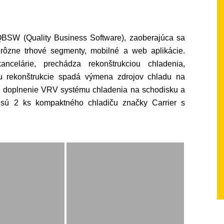
QBSW (Quality Business Software), zaoberajúca sa
 rôzne trhové segmenty, mobilné a web aplikácie.
ncelárie, prechádza rekonštrukciou chladenia,
u rekonštrukcie spadá výmena zdrojov chladu na
v, doplnenie VRV systému chladenia na schodisku a
 sú 2 ks kompaktného chladiču značky Carrier s