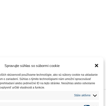
Spravujte súhlas so súbormi cookie
pších skúseností používame technológie, ako sú súbory cookie na ukladanie
iám o zariadení. Súhlas s týmito technológiami nám umožní spracovávať
AB VETERNÁ
 prehliadaní alebo jedinečné ID na tejto stránke. Nesúhlas alebo odvolanie
plyvniť určité vlastnosti a funkcie.
Stále aktívne