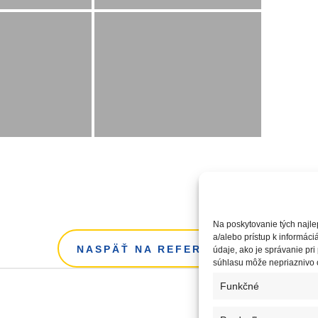
Na poskytovanie tých najle
a/alebo prístup k informác
NASPÄŤ NA REFERENCIE
údaje, ako je správanie pri
súhlasu môže nepriaznivo ov
Funkčné