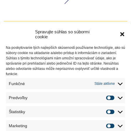
Spravujte súhlas so súbormi
cookie
Na poskytovanie tých najlepších skúseností používame technológie, ako sú
MÁTE OTÁZKY?
súbory cookie na ukladanie a/alebo prístup k informáciám o zariadení.
Súhlas s týmito technológiami nám umožní spracovávať údaje, ako je
ZAVOLAJTE NÁM
správanie pri prehliadaní alebo jedinečné ID na tejto stránke. Nesúhlas
alebo odvolanie súhlasu môže nepriaznivo ovplyvniť určité vlastnosti a
+421 37 / 6930 103
funkcie.
ALEBO NÁM NAPÍŠTE
Funkčné
Stále aktívne
Predvoľby
Štatistiky
PROFIL SPOLOČNOSTI
TECHNOLÓGIE
PRODUKTY
Marketing
REFERENCIE
AKTUALITY
KARIÉRA
KONTAKTY