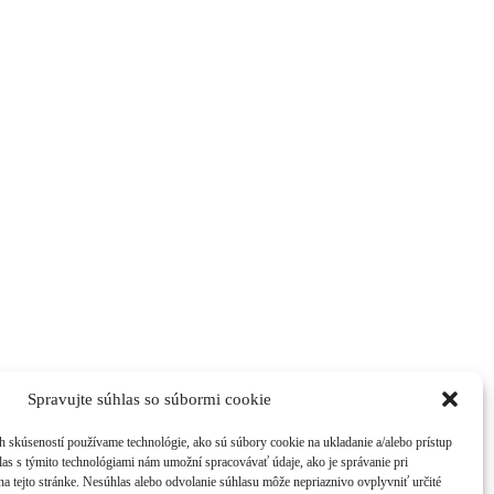
Spravujte súhlas so súbormi cookie
h skúseností používame technológie, ako sú súbory cookie na ukladanie a/alebo prístup
las s týmito technológiami nám umožní spracovávať údaje, ako je správanie pri
na tejto stránke. Nesúhlas alebo odvolanie súhlasu môže nepriaznivo ovplyvniť určité