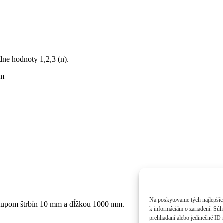
ne hodnoty 1,2,3 (n).
mm
Na poskytovanie tých najlepšíc
zstupom štrbín 10 mm a dĺžkou 1000 mm.
k informáciám o zariadení. Súh
prehliadaní alebo jedinečné ID 