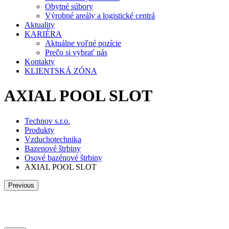
Obytné súbory
Výrobné areály a logistické centrá
Aktuality
KARIÉRA
Aktuálne voľné pozície
Prečo si vybrať nás
Kontakty
KLIENTSKÁ ZÓNA
AXIAL POOL SLOT
Technov s.r.o.
Produkty
Vzduchotechnika
Bazenové štrbiny
Osové bazénové štrbiny
AXIAL POOL SLOT
Previous