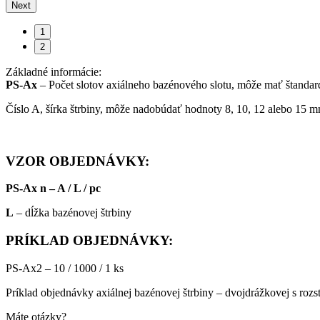
Next
1
2
Základné informácie:
PS-Ax
– Počet slotov axiálneho bazénového slotu, môže mať štandard
Číslo A, šírka štrbiny, môže nadobúdať hodnoty 8, 10, 12 alebo 15 
VZOR OBJEDNÁVKY:
PS-Ax n – A / L / pc
L
– dĺžka bazénovej štrbiny
PRÍKLAD OBJEDNÁVKY:
PS-Ax2 – 10 / 1000 / 1 ks
Príklad objednávky axiálnej bazénovej štrbiny – dvojdrážkovej s ro
Máte otázky?