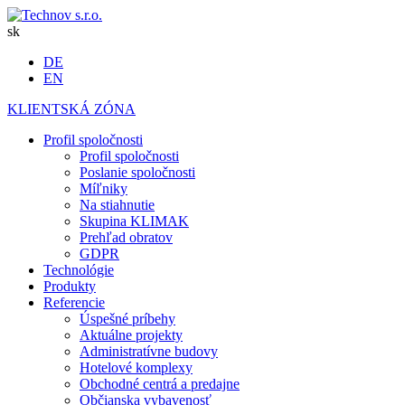
sk
DE
EN
KLIENTSKÁ ZÓNA
Profil spoločnosti
Profil spoločnosti
Poslanie spoločnosti
Míľniky
Na stiahnutie
Skupina KLIMAK
Prehľad obratov
GDPR
Technológie
Produkty
Referencie
Úspešné príbehy
Aktuálne projekty
Administratívne budovy
Hotelové komplexy
Obchodné centrá a predajne
Občianska vybavenosť