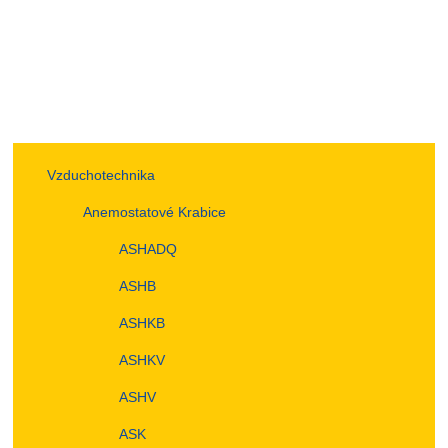
Vzduchotechnika
Anemostatové Krabice
ASHADQ
ASHB
ASHKB
ASHKV
ASHV
ASK