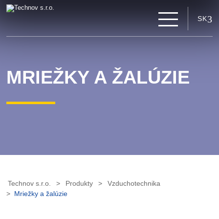
SK
MRIEŽKY A ŽALÚZIE
Technov s.r.o.
Produkty
Vzduchotechnika
Mriežky a žalúzie