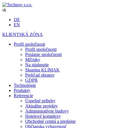
sk
DE
EN
KLIENTSKÁ ZÓNA
Profil spoločnosti
Profil spoločnosti
Poslanie spoločnosti
Míľniky
Na stiahnutie
Skupina KLIMAK
Prehľad obratov
GDPR
Technológie
Produkty
Referencie
Úspešné príbehy
Aktuálne projekty
Administratívne budovy
Hotelové komplexy
Obchodné centrá a predajne
Občianska vybavenosť