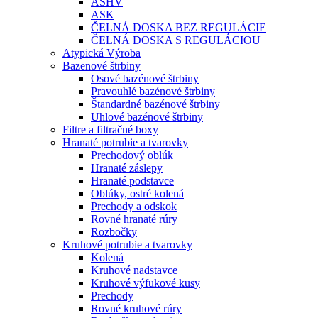
ASHV
ASK
ČELNÁ DOSKA BEZ REGULÁCIE
ČELNÁ DOSKA S REGULÁCIOU
Atypická Výroba
Bazenové štrbiny
Osové bazénové štrbiny
Pravouhlé bazénové štrbiny
Štandardné bazénové štrbiny
Uhlové bazénové štrbiny
Filtre a filtračné boxy
Hranaté potrubie a tvarovky
Prechodový oblúk
Hranaté záslepy
Hranaté podstavce
Oblúky, ostré kolená
Prechody a odskok
Rovné hranaté rúry
Rozbočky
Kruhové potrubie a tvarovky
Kolená
Kruhové nadstavce
Kruhové výfukové kusy
Prechody
Rovné kruhové rúry