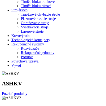
Tlmiče hluku bunkové
Tlmiče hluku rúrové
Strojárstvo
Trapézové ohýbacie stroje
Plazmové rezacie stroje
Ohraňovacie stroje
Vysekávacie stroje
Laserové stroje
Kovovýroba
Technologické kontajnery
Rekuperačné systémy
Rozvádzače
Rekuperačné jednotky
Potrubie
Povrchová úprava
Vývoj
ASHKV
Pozrieť produkty