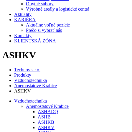
Obytné súbory
Výrobné areály a logistické centrá
Aktuality
KARIÉRA
Aktuálne voľné pozície
Prečo si vybrať nás
Kontakty
KLIENTSKÁ ZÓNA
ASHKV
Technov s.r.o.
Produkty
Vzduchotechnika
Anemostatové Krabice
ASHKV
Vzduchotechnika
Anemostatové Krabice
ASHADQ
ASHB
ASHKB
ASHKV