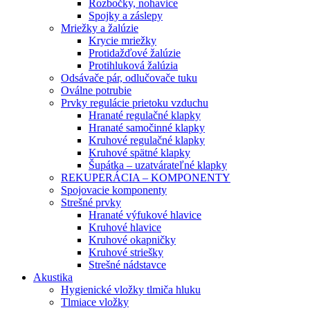
Rozbočky, nohavice
Spojky a záslepy
Mriežky a žalúzie
Krycie mriežky
Protidažďové žalúzie
Protihluková žalúzia
Odsávače pár, odlučovače tuku
Oválne potrubie
Prvky regulácie prietoku vzduchu
Hranaté regulačné klapky
Hranaté samočinné klapky
Kruhové regulačné klapky
Kruhové spätné klapky
Šupátka – uzatvárateľné klapky
REKUPERÁCIA – KOMPONENTY
Spojovacie komponenty
Strešné prvky
Hranaté výfukové hlavice
Kruhové hlavice
Kruhové okapničky
Kruhové striešky
Strešné nádstavce
Akustika
Hygienické vložky tlmiča hluku
Tlmiace vložky