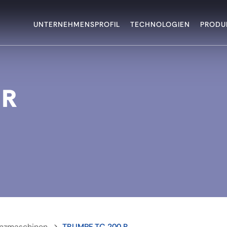
UNTERNEHMENSPROFIL
TECHNOLOGIEN
PRODU
 R
nzmaschinen
TRUMPF TC 200 R